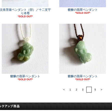
文殊菩薩ペンダント（卯）／十二支守
貔貅の翡翠ペンダント
り本尊
*SOLD OUT*
*SOLD OUT*
貔貅の翡翠ペンダント
貔貅の翡翠ペンダント
*SOLD OUT*
*SOLD OUT*
<
1
2
3
4
5
>