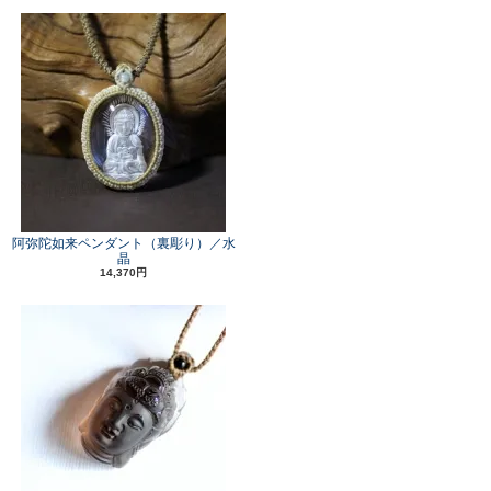
阿弥陀如来ペンダント（裏彫り）／水
晶
14,370円