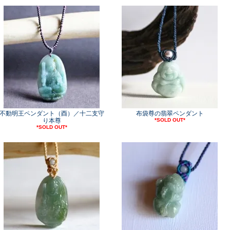
不動明王ペンダント（酉）／十二支守
布袋尊の翡翠ペンダント
り本尊
*SOLD OUT*
*SOLD OUT*