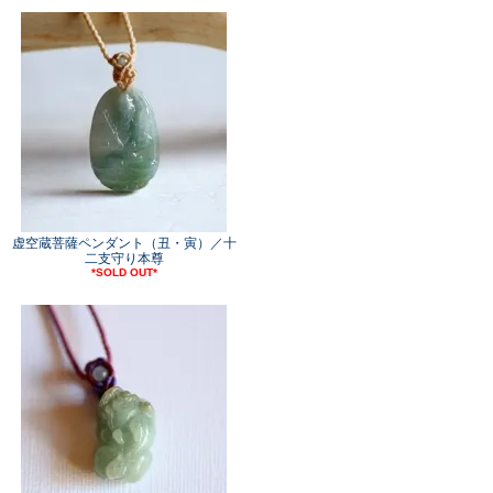
虚空蔵菩薩ペンダント（丑・寅）／十
二支守り本尊
*SOLD OUT*