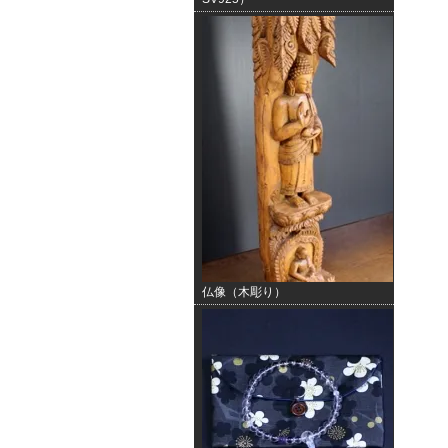
仏像（木彫り）