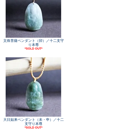
文殊菩薩ペンダント（卯）／十二支守
り本尊
*SOLD OUT*
大日如来ペンダント（未・申）／十二
支守り本尊
*SOLD OUT*