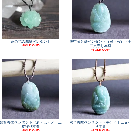
蓮の花の翡翠ペンダント
虚空蔵菩薩ペンダント（丑・寅）／十
*SOLD OUT*
二支守り本尊
*SOLD OUT*
普賢菩薩ペンダント（辰・巳）／十二
勢至菩薩ペンダント（午）／十二支守
支守り本尊
り本尊
*SOLD OUT*
*SOLD OUT*