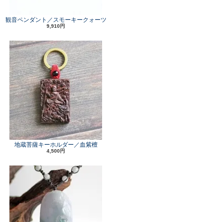
観音ペンダント／スモーキークォーツ
9,910円
地蔵菩薩キーホルダー／血紫檀
4,500円