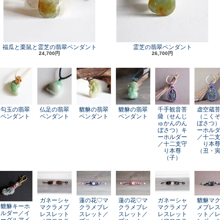
福瓜と栗鼠と霊芝の翡翠ペンダント
霊芝の翡翠ペンダント
24,700円
26,700円
勾玉の翡翠
仏足の翡翠
貔貅の翡翠
貔貅の翡翠
千手観音菩
虚空蔵
ペンダント
ペンダント
ペンダント
ペンダント
薩（せんじ
（こく
ゅかんのん
ぼさつ
ぼさつ）キ
ーホル
ーホルダー
／十二
／十二支守
り本
り本尊
（丑・
（子）
ガネーシャ
蓮の花♡マ
蓮の花♡マ
ガネーシャ
貔貅マ
貔貅キーホ
マクラメブ
クラメブレ
クラメブレ
マクラメブ
メブレ
ルダー／イ
レスレット
スレット／
スレット／
レスレット
ット／
ーグルアイ