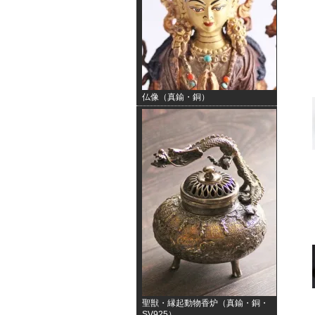
仏像（真鍮・銅）
聖獣・縁起動物香炉（真鍮・銅・
SV925）