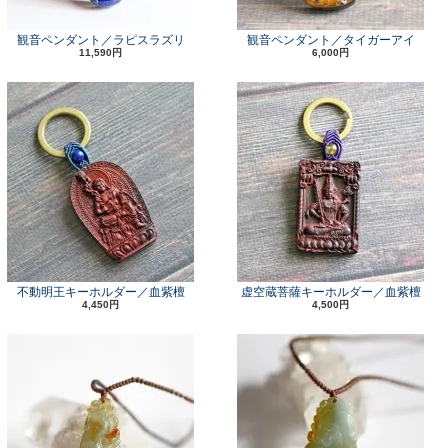
観音ペンダント／ラピスラズリ
観音ペンダント／タイガーアイ
11,590円
6,000円
不動明王キーホルダー／血紫檀
虚空蔵菩薩キーホルダー／血紫檀
4,450円
4,500円