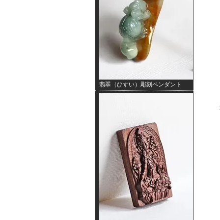
翡翠（ひすい）彫刻ペンダント