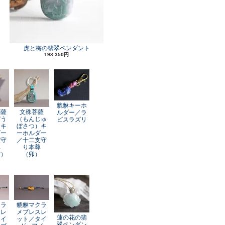
虎と梅の翡翠ペンダント
198,350円
貔貅キーホ
菩薩
文殊菩薩
ルダー／ラ
ぞう
（もんじゅ
ピスラズリ
）キ
ぼさつ）キ
ダー
ーホルダー
支守
／十二支守
尊
り本尊
寅）
（卯）
クラ
貔貅マクラ
スレ
メブレスレ
蓮の花の翡
レイ
ット／タイ
翠ペンダン