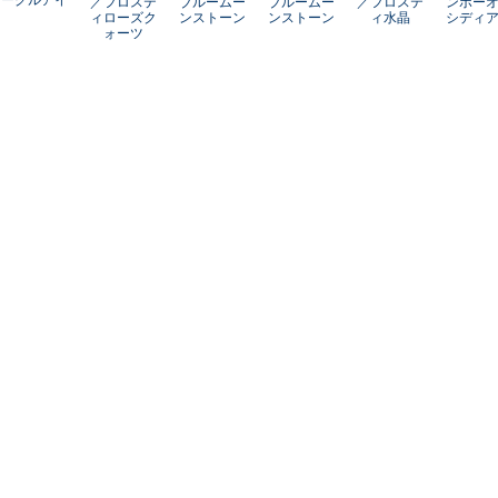
／フロステ
ブルームー
ブルームー
／フロステ
ンボー
ィローズク
ンストーン
ンストーン
ィ水晶
シディ
ォーツ