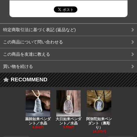
特定商取引法に基づく表記 (返品など)
この商品について問い合わせる
この商品を友達に教える
買い物を続ける
RECOMMEND
薬師如来ペンダ
大日如来ペンダ
阿弥陀如来ペン
観音ペンダ
ント／水晶
ント／水晶
ダント（裏彫
／ラピスラ
8,860円
9,550円
り）
11,590円
14,370円