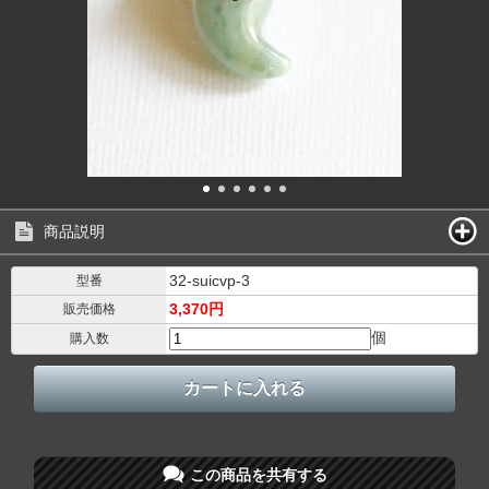
商品説明
32-suicvp-3
型番
3,370円
販売価格
個
購入数
この商品を共有する