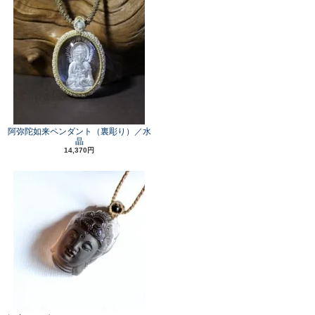
阿弥陀如来ペンダント（裏彫り）／水
晶
14,370円