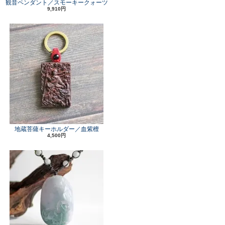
観音ペンダント／スモーキークォーツ
9,910円
地蔵菩薩キーホルダー／血紫檀
4,500円