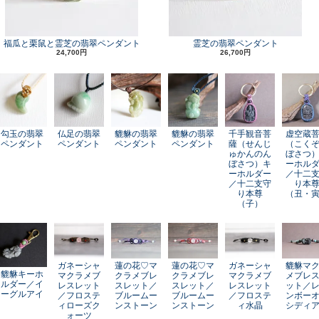
福瓜と栗鼠と霊芝の翡翠ペンダント
霊芝の翡翠ペンダント
24,700円
26,700円
勾玉の翡翠
仏足の翡翠
貔貅の翡翠
貔貅の翡翠
千手観音菩
虚空蔵
ペンダント
ペンダント
ペンダント
ペンダント
薩（せんじ
（こく
ゅかんのん
ぼさつ
ぼさつ）キ
ーホル
ーホルダー
／十二
／十二支守
り本
り本尊
（丑・
（子）
ガネーシャ
蓮の花♡マ
蓮の花♡マ
ガネーシャ
貔貅マ
貔貅キーホ
マクラメブ
クラメブレ
クラメブレ
マクラメブ
メブレ
ルダー／イ
レスレット
スレット／
スレット／
レスレット
ット／
ーグルアイ
／フロステ
ブルームー
ブルームー
／フロステ
ンボー
ィローズク
ンストーン
ンストーン
ィ水晶
シディ
ォーツ