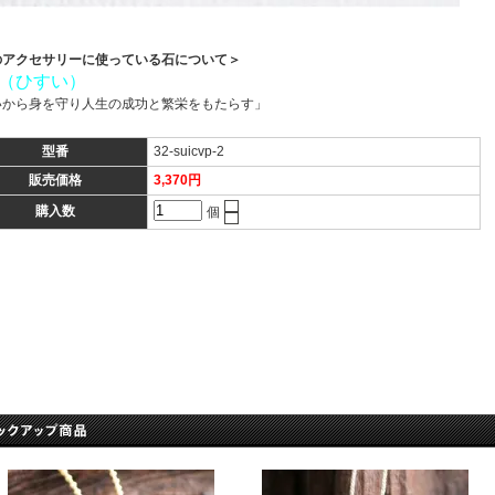
のアクセサリーに使っている石について＞
（ひすい）
いから身を守り人生の成功と繁栄をもたらす」
型番
32-suicvp-2
販売価格
3,370円
購入数
個