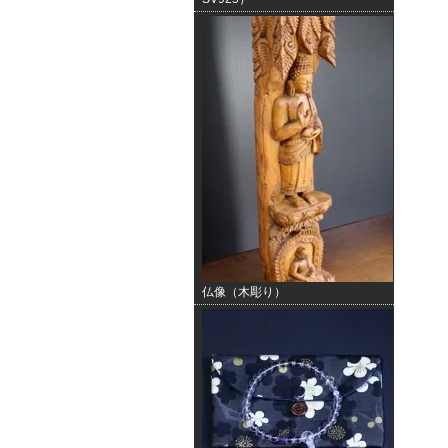
仏像（木彫り）