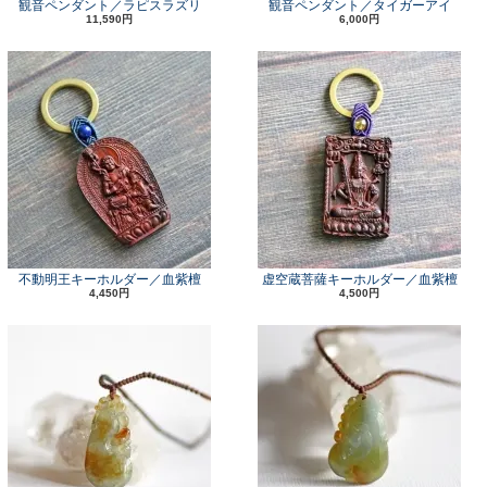
観音ペンダント／ラピスラズリ
観音ペンダント／タイガーアイ
11,590円
6,000円
不動明王キーホルダー／血紫檀
虚空蔵菩薩キーホルダー／血紫檀
4,450円
4,500円