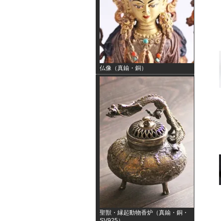
仏像（真鍮・銅）
聖獣・縁起動物香炉（真鍮・銅・
SV925）