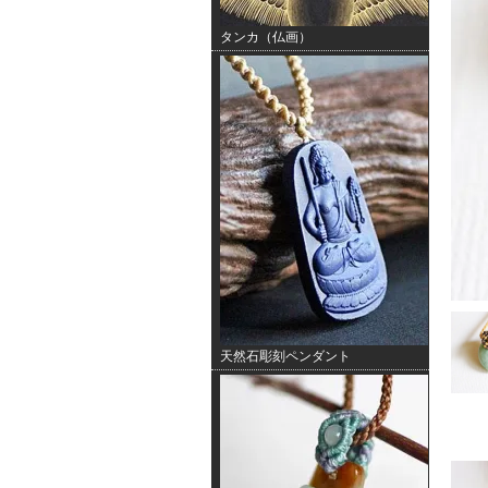
タンカ（仏画）
天然石彫刻ペンダント