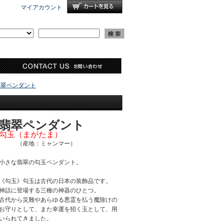
マイアカウント
翡翠ペンダント
翡翠ペンダント
勾玉（まがたま）
（産地：ミャンマー）
小さな翡翠の勾玉ペンダント。
《勾玉》勾玉は古代の日本の装飾品です。
神話に登場する三種の神器のひとつ。
古代から災難やあらゆる悪霊を払う魔除けの
お守りとして、また幸運を招く玉として、用
いられてきました。