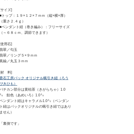
[サイズ]
■トップ：１９×１２×７ｍｍ（縦×横×厚）
（重さ２.４ｇ）
■ペンダント紐（巻き編み）：フリーサイズ
（～６８ｃｍ、調節できます）
[使用石]
翡翠／勾玉
翡翠／リング５×９ｍｍ
真鍮／丸玉３ｍｍ
[材 料]
貴石工房パック オリジナル蝋引き紐（ろう
びきひも）
バチカン部分は黄枯茶（きがらちゃ）1.0
㍉ 飴色（あめいろ）1.0㍉
ペンダント紐はキャラメル1.0㍉（ペンダン
ト紐はパックオリジナルの蝋引き紐ではあり
ません）
「裏側です」