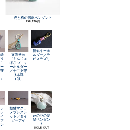
虎と梅の翡翠ペンダント
198,350円
貔貅キーホ
菩薩
文殊菩薩
ルダー／ラ
ぞう
（もんじゅ
ピスラズリ
）キ
ぼさつ）キ
ダー
ーホルダー
支守
／十二支守
尊
り本尊
寅）
（卯）
クラ
貔貅マクラ
スレ
メブレスレ
蓮の花の翡
レイ
ット／タイ
翠ペンダン
オブ
ガーアイ
ト
アン
SOLD OUT