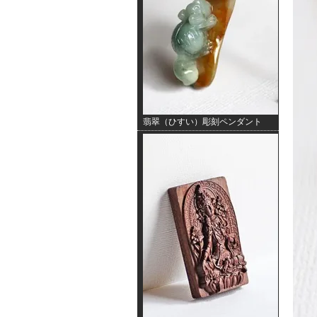
翡翠（ひすい）彫刻ペンダント