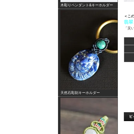
木彫りペンダント&キーホルダー
＜こ
翡翠
「災
天然石彫刻キーホルダー