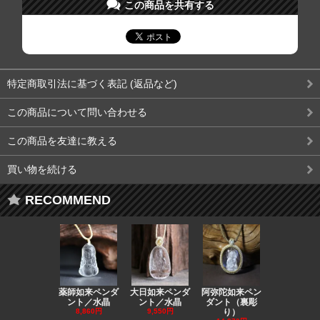
この商品を共有する
特定商取引法に基づく表記 (返品など)
この商品について問い合わせる
この商品を友達に教える
買い物を続ける
RECOMMEND
薬師如来ペンダ
大日如来ペンダ
阿弥陀如来ペン
観音ペンダ
ント／水晶
ント／水晶
ダント（裏彫
／ラピスラ
8,860円
9,550円
り）
11,590円