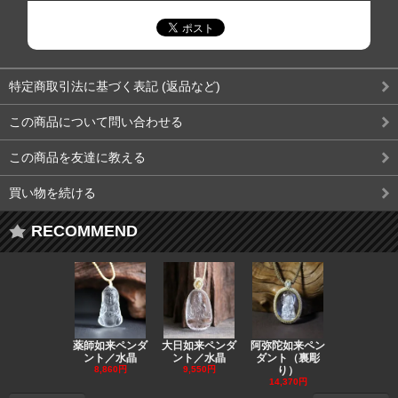
特定商取引法に基づく表記 (返品など)
この商品について問い合わせる
この商品を友達に教える
買い物を続ける
RECOMMEND
薬師如来ペンダ
大日如来ペンダ
阿弥陀如来ペン
観音ペンダ
ント／水晶
ント／水晶
ダント（裏彫
／ラピスラ
8,860円
9,550円
り）
11,590円
14,370円