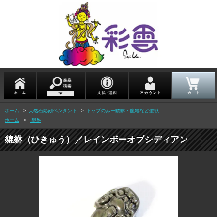
ホーム
>
天然石彫刻ペンダント
>
トップのみー貔貅・龍亀など聖獣
ホーム
>
貔貅
貔貅（ひきゅう）／レインボーオブシディアン