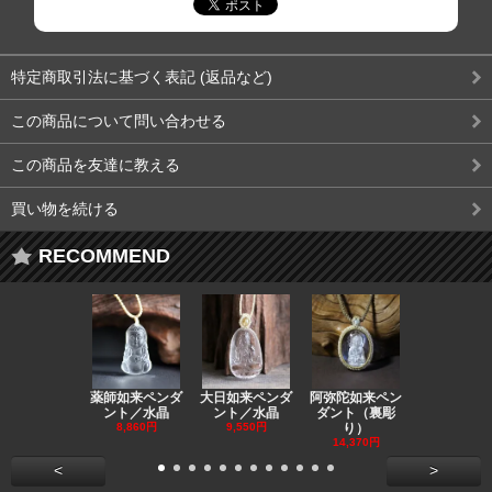
特定商取引法に基づく表記 (返品など)
この商品について問い合わせる
この商品を友達に教える
買い物を続ける
RECOMMEND
薬師如来ペンダ
大日如来ペンダ
阿弥陀如来ペン
観音ペンダ
ント／水晶
ント／水晶
ダント（裏彫
／ラピスラ
8,860円
9,550円
り）
11,590円
14,370円
<
>