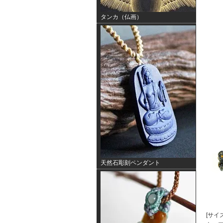
タンカ（仏画）
天然石彫刻ペンダント
[サイズ