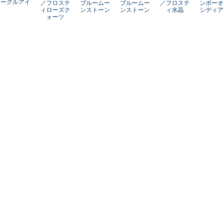
ーグルアイ
／フロステ
ブルームー
ブルームー
／フロステ
ンボー
ィローズク
ンストーン
ンストーン
ィ水晶
シディ
ォーツ