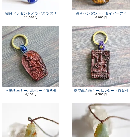
観音ペンダント／ラピスラズリ
観音ペンダント／タイガーアイ
11,590円
6,000円
不動明王キーホルダー／血紫檀
虚空蔵菩薩キーホルダー／血紫檀
4,450円
4,500円