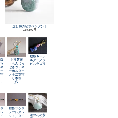
虎と梅の翡翠ペンダント
198,350円
貔貅キーホ
菩薩
文殊菩薩
ルダー／ラ
ぞう
（もんじゅ
ピスラズリ
）キ
ぼさつ）キ
ダー
ーホルダー
支守
／十二支守
尊
り本尊
寅）
（卯）
クラ
貔貅マクラ
スレ
メブレスレ
蓮の花の翡
レイ
ット／タイ