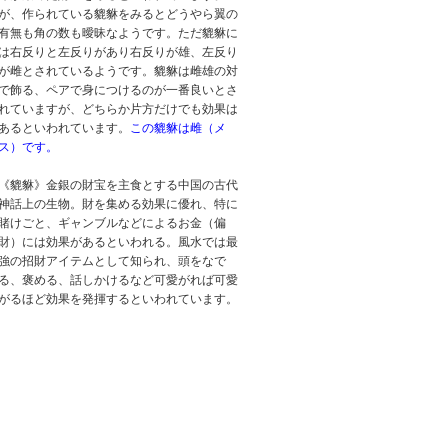
が、作られている貔貅をみるとどうやら翼の
有無も角の数も曖昧なようです。ただ貔貅に
は右反りと左反りがあり右反りが雄、左反り
が雌とされているようです。貔貅は雌雄の対
で飾る、ペアで身につけるのが一番良いとさ
れていますが、どちらか片方だけでも効果は
あるといわれています。
この貔貅は雌（メ
ス）です。
《貔貅》金銀の財宝を主食とする中国の古代
神話上の生物。財を集める効果に優れ、特に
賭けごと、ギャンブルなどによるお金（偏
財）には効果があるといわれる。風水では最
強の招財アイテムとして知られ、頭をなで
る、褒める、話しかけるなど可愛がれば可愛
がるほど効果を発揮するといわれています。