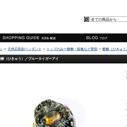
ム
>
天然石彫刻ペンダント
>
トップのみー貔貅・龍亀など聖獣
>
貔貅（ひきゅう
貔貅（ひきゅう）／ブルータイガーアイ