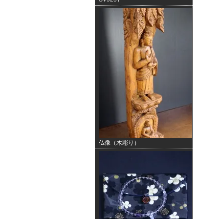
仏像（木彫り）