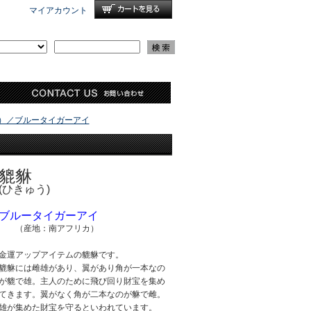
マイアカウント
）／ブルータイガーアイ
貔貅
(ひきゅう)
ブルータイガーアイ
（産地：南アフリカ）
金運アップアイテムの貔貅です。
貔貅には雌雄があり、翼があり角が一本なの
が貔で雄。主人のために飛び回り財宝を集め
てきます。翼がなく角が二本なのが貅で雌。
雄が集めた財宝を守るといわれています。