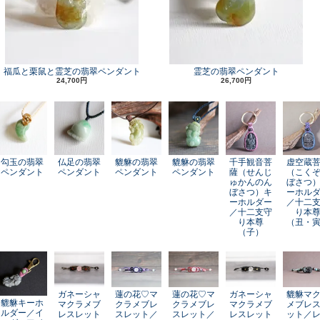
福瓜と栗鼠と霊芝の翡翠ペンダント
霊芝の翡翠ペンダント
24,700円
26,700円
勾玉の翡翠
仏足の翡翠
貔貅の翡翠
貔貅の翡翠
千手観音菩
虚空蔵
ペンダント
ペンダント
ペンダント
ペンダント
薩（せんじ
（こく
ゅかんのん
ぼさつ
ぼさつ）キ
ーホル
ーホルダー
／十二
／十二支守
り本
り本尊
（丑・
（子）
ガネーシャ
蓮の花♡マ
蓮の花♡マ
ガネーシャ
貔貅マ
貔貅キーホ
マクラメブ
クラメブレ
クラメブレ
マクラメブ
メブレ
ルダー／イ
レスレット
スレット／
スレット／
レスレット
ット／