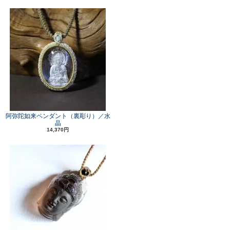
阿弥陀如来ペンダント（裏彫り）／水
晶
14,370円