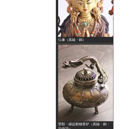
仏像（真鍮・銅）
聖獣・縁起動物香炉（真鍮・銅・
SV925）