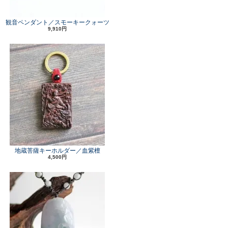
観音ペンダント／スモーキークォーツ
9,910円
地蔵菩薩キーホルダー／血紫檀
4,500円