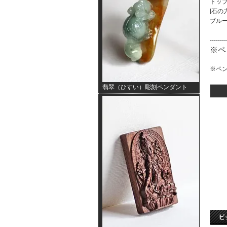
トップ
[石の力
ブル
--------
※ペ
※ペ
翡翠（ひすい）彫刻ペンダント