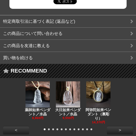
特定商取引法に基づく表記 (返品など)
この商品について問い合わせる
この商品を友達に教える
買い物を続ける
RECOMMEND
薬師如来ペンダ
大日如来ペンダ
阿弥陀如来ペン
観音ペンダ
ント／水晶
ント／水晶
ダント（裏彫
／ラピスラ
8,860円
9,550円
り）
11,590円
14,370円
<
>