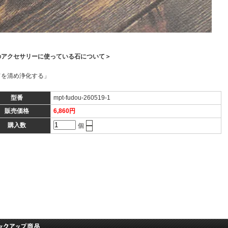
のアクセサリーに使っている石について＞
てを清め浄化する」
型番
mpt-fudou-260519-1
販売価格
6,860円
購入数
個