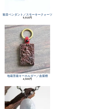
観音ペンダント／スモーキークォーツ
9,910円
地蔵菩薩キーホルダー／血紫檀
4,500円