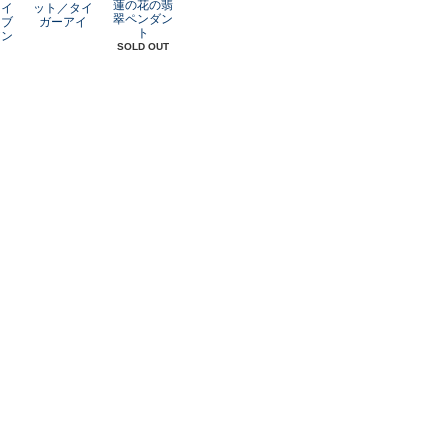
蓮の花の翡
レイ
ット／タイ
翠ペンダン
オブ
ガーアイ
ト
アン
SOLD OUT