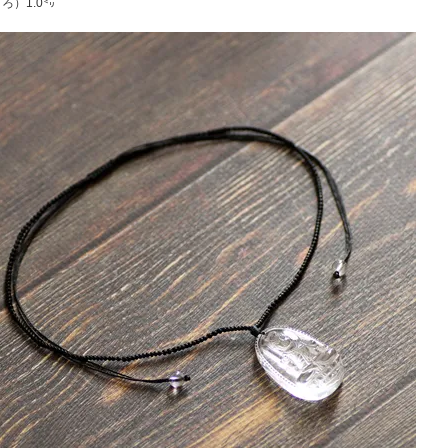
ろ）1.0㍉