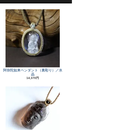
阿弥陀如来ペンダント（裏彫り）／水
晶
14,370円