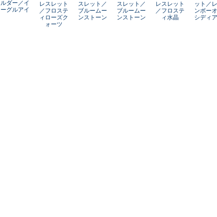
ルダー／イ
レスレット
スレット／
スレット／
レスレット
ット／
ーグルアイ
／フロステ
ブルームー
ブルームー
／フロステ
ンボー
ィローズク
ンストーン
ンストーン
ィ水晶
シディ
ォーツ