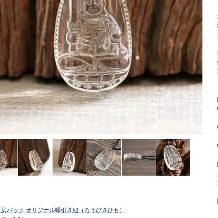
工房パック オリジナル蝋引き紐（ろうびきひも）