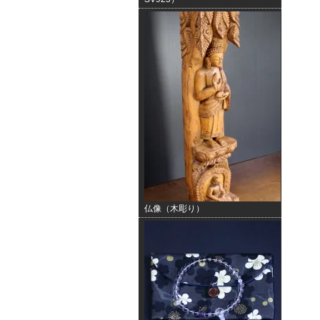
仏像（木彫り）