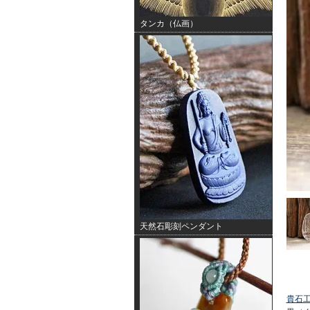
タンカ（仏画）
天然石彫刻ペンダント
貴石