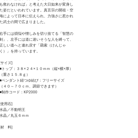
も救わなければ」と考えた大日如来が変身し
た姿だといわれています。真言宗の開祖・空
海によって日本に伝えられ、力強さに惹かれ
た武士の間で広まりました。
右手には煩悩や憎しみを切り捨てる「智慧の
剣」、左手には道に迷いそうな人を縛って、
正しい道へと連れ戻す「羂索（けんじゃ
く）」を持っています。
[サイズ]
■トップ：３８×２４×１０ｍｍ（縦×横×厚）
（重さ１５.８ｇ）
■ペンダント紐つゆ結び：フリーサイズ
（４０～７０ｃｍ、調節できます）
■制作コード：KP2000
[使用石]
水晶／不動明王
水晶／丸玉６ｍｍ
[材 料]