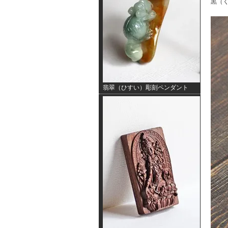
黒（く
翡翠（ひすい）彫刻ペンダント