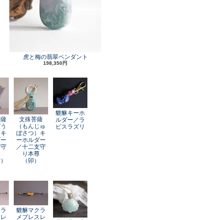
虎と梅の翡翠ペンダント
198,350円
貔貅キーホ
菩薩
文殊菩薩
ルダー／ラ
ぞう
（もんじゅ
ピスラズリ
）キ
ぼさつ）キ
ダー
ーホルダー
支守
／十二支守
尊
り本尊
寅）
（卯）
クラ
貔貅マクラ
スレ
メブレスレ