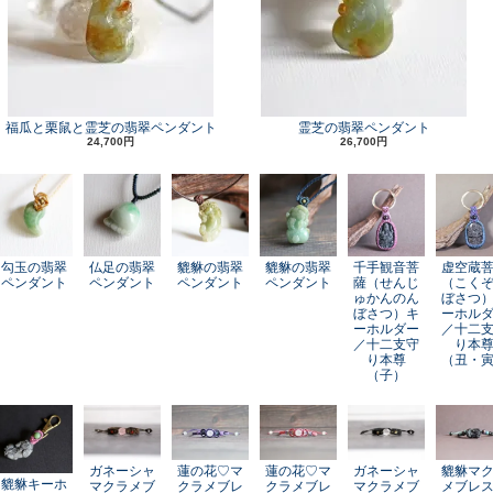
福瓜と栗鼠と霊芝の翡翠ペンダント
霊芝の翡翠ペンダント
24,700円
26,700円
勾玉の翡翠
仏足の翡翠
貔貅の翡翠
貔貅の翡翠
千手観音菩
虚空蔵
ペンダント
ペンダント
ペンダント
ペンダント
薩（せんじ
（こく
ゅかんのん
ぼさつ
ぼさつ）キ
ーホル
ーホルダー
／十二
／十二支守
り本
り本尊
（丑・
（子）
ガネーシャ
蓮の花♡マ
蓮の花♡マ
ガネーシャ
貔貅マ
貔貅キーホ
マクラメブ
クラメブレ
クラメブレ
マクラメブ
メブレ