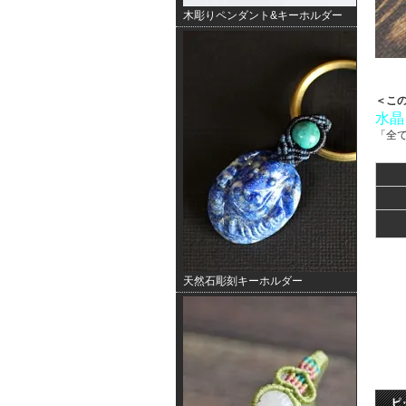
木彫りペンダント&キーホルダー
＜こ
水晶
「全
天然石彫刻キーホルダー