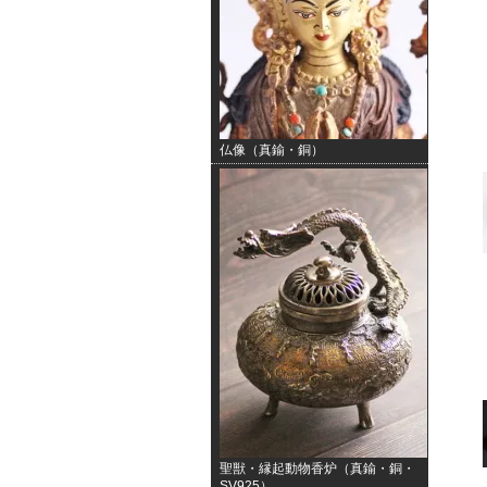
仏像（真鍮・銅）
聖獣・縁起動物香炉（真鍮・銅・
SV925）