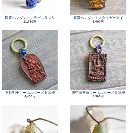
観音ペンダント／ラピスラズリ
観音ペンダント／タイガーアイ
11,590円
6,000円
不動明王キーホルダー／血紫檀
虚空蔵菩薩キーホルダー／血紫檀
4,450円
4,500円