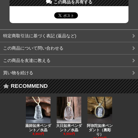
この商品を共有する
特定商取引法に基づく表記 (返品など)
この商品について問い合わせる
この商品を友達に教える
買い物を続ける
RECOMMEND
薬師如来ペンダ
大日如来ペンダ
阿弥陀如来ペン
観音ペンダ
ント／水晶
ント／水晶
ダント（裏彫
／ラピスラ
8,860円
9,550円
り）
11,590円