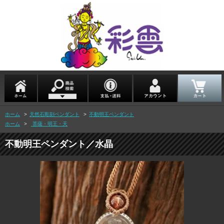
ホーム
>
天然石彫刻ペンダント
>
不動明王ペンダント
ホーム
>
菩薩・明王・天
不動明王ペンダント／水晶