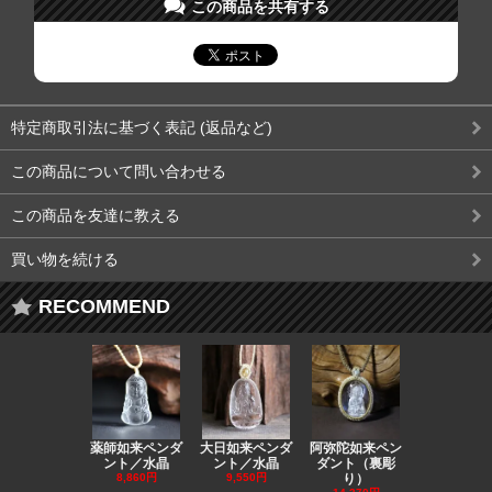
この商品を共有する
特定商取引法に基づく表記 (返品など)
この商品について問い合わせる
この商品を友達に教える
買い物を続ける
RECOMMEND
薬師如来ペンダ
大日如来ペンダ
阿弥陀如来ペン
観音ペンダ
ント／水晶
ント／水晶
ダント（裏彫
／ラピスラ
8,860円
9,550円
り）
11,590円