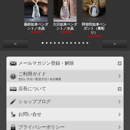
薬師如来ペンダ
大日如来ペンダ
阿弥陀如来ペン
観音ペンダ
ント／水晶
ント／水晶
ダント（裏彫
／ラピスラ
8,860円
9,550円
り）
11,590円
14,370円
<
>
メールマガジン登録・解除
ご利用ガイド
支払い方法 / 配送方法 / 会社概要
店長について
ショップブログ
お問い合せ
プライバシーポリシー