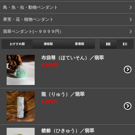
鳥・魚・虫・動物ペンダント
果実・花・植物ペンダント
翡翠ペンダント(～９９９９円）
おすすめ順
価格順
新着順
布袋尊（ほていそん）／翡翠
9,500円
龍（りゅう）／翡翠
9,500円
貔貅（ひきゅう）／翡翠