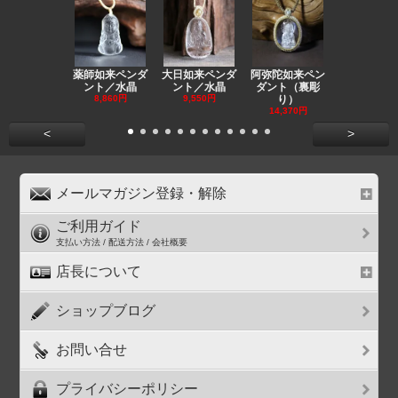
薬師如来ペンダ
大日如来ペンダ
阿弥陀如来ペン
観音ペンダ
ント／水晶
ント／水晶
ダント（裏彫
／ラピスラ
8,860円
9,550円
り）
11,590円
14,370円
<
>
メールマガジン登録・解除
ご利用ガイド
支払い方法 / 配送方法 / 会社概要
店長について
ショップブログ
お問い合せ
プライバシーポリシー